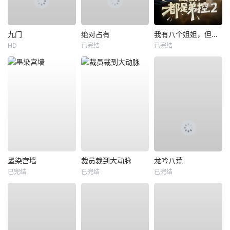
九门
绝对占有
我有八个姐姐，但是他们都是弟控2
HD
已完结
已完结
墨染宫墙
裁员裁到大动脉
龙吟八荒
已完结
已完结
已完结