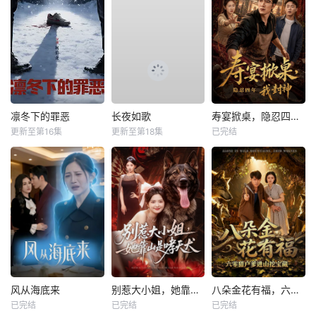
凛冬下的罪恶
长夜如歌
寿宴掀桌，隐忍四年我封神
更新至第16集
更新至第18集
已完结
风从海底来
别惹大小姐，她靠山是哮天犬
八朵金花有福，六零猎户爹进山挖宝藏
已完结
已完结
已完结