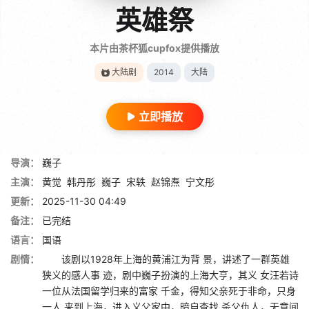
英雄祭
本片由茶杯狐cupfox提供播放
大陆剧
2014
大陆
立即播放
导演：
巍子
主演：
黄觉
韩丹彤
巍子
宋轶
赵锦焘
宁文彤
更新：
2025-11-30 04:49
备注：
已完结
语言：
国语
剧情：
该剧以1928年上海的黄浦江为背 景，讲述了一群英雄
狭义的感人事 迹，剧中巍子扮演的上海大亨，其义 女汪若诗
一位从法国留学归来的富家 千金，得知父亲死于非命，只身
一人 来到上海，进入义父家中，暗自查找 杀父仇人，无意间