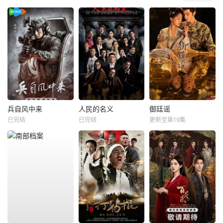
兵自风中来
人民的名义
御廷谣
已完结
已完结
更新至第19集