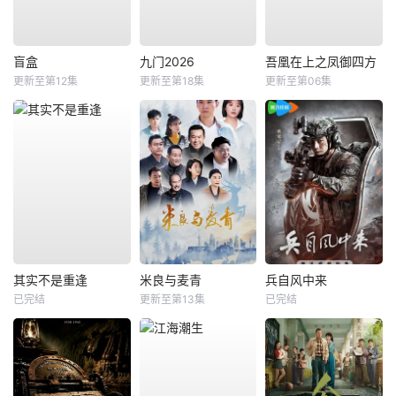
盲盒
九门2026
吾凰在上之凤御四方
更新至第12集
更新至第18集
更新至第06集
其实不是重逢
米良与麦青
兵自风中来
已完结
更新至第13集
已完结