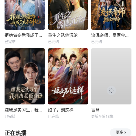
拒绝做妾后我成了太子侧妃
重生之诱他沉沦
流氓帝师，皇家金牌县令
已完结
已完结
已完结
嫌我是实习生，我亮出老板身份
娘子，别这样
盲盒
已完结
已完结
更新至第13集
正在热播
更多