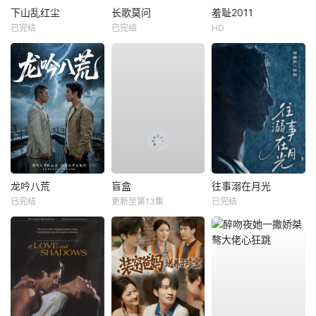
下山乱红尘
长歌莫问
羞耻2011
已完结
已完结
HD
龙吟八荒
盲盒
往事溺在月光
已完结
更新至第13集
已完结