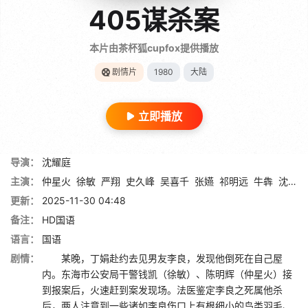
405谋杀案
本片由茶杯狐cupfox提供播放
剧情片
1980
大陆
立即播放
导演：
沈耀庭
主演：
仲星火
徐敏
严翔
史久峰
吴喜千
张嬿
祁明远
牛犇
沈耀庭
更新：
2025-11-30 04:48
备注：
HD国语
语言：
国语
剧情：
某晚，丁娟赴约去见男友李良，发现他倒死在自己屋
内。东海市公安局干警钱凯（徐敏）、陈明辉（仲星火）接
到报案后，火速赶到案发现场。法医鉴定李良之死属他杀
后，两人注意到一些诸如李良伤口上有根细小的鸟类羽毛、