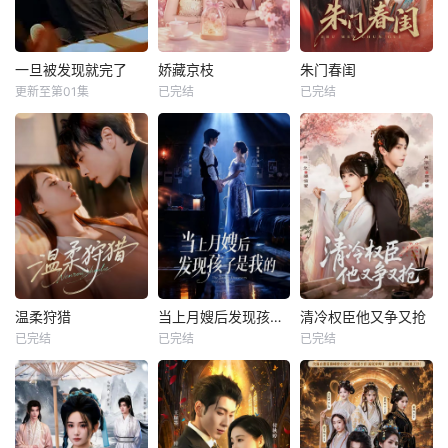
一旦被发现就完了
娇藏京枝
朱门春闺
更新至第01集
已完结
已完结
温柔狩猎
当上月嫂后发现孩子是我的
清冷权臣他又争又抢
已完结
已完结
已完结