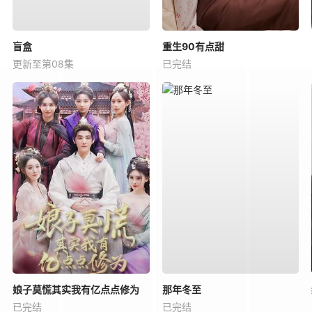
盲盒
重生90有点甜
更新至第08集
已完结
娘子莫慌其实我有亿点点修为
那年冬至
已完结
已完结