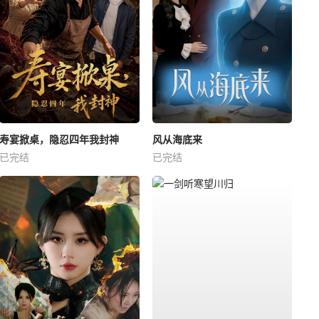
寿宴掀桌，隐忍四年我封神
风从海底来
已完结
已完结