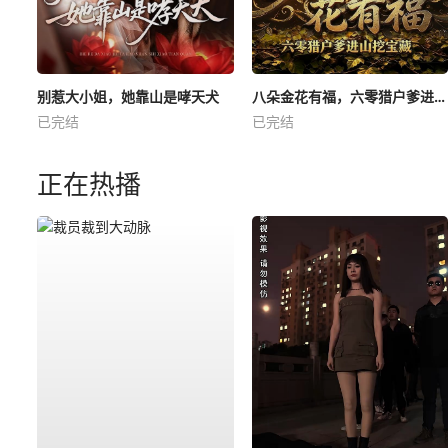
别惹大小姐，她靠山是哮天犬
八朵金花有福，六零猎户爹进山挖宝藏
已完结
已完结
正在热播