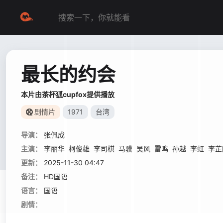
最长的约会
本片由茶杯狐cupfox提供播放
剧情片
1971
台湾
导演：
张佩成
主演：
李丽华
柯俊雄
李司棋
马骥
吴风
雷鸣
孙越
李虹
李芷
更新：
2025-11-30 04:47
备注：
HD国语
语言：
国语
剧情：