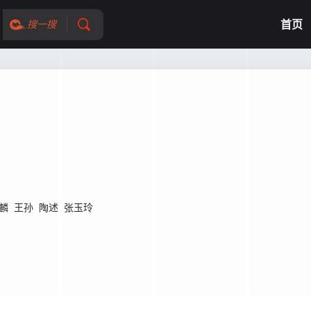
首页
搜一搜
麟
王孙
陶述
张玉玲