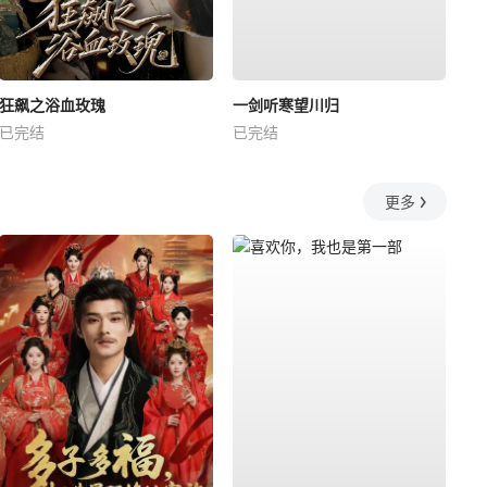
狂飙之浴血玫瑰
一剑听寒望川归
已完结
已完结
更多