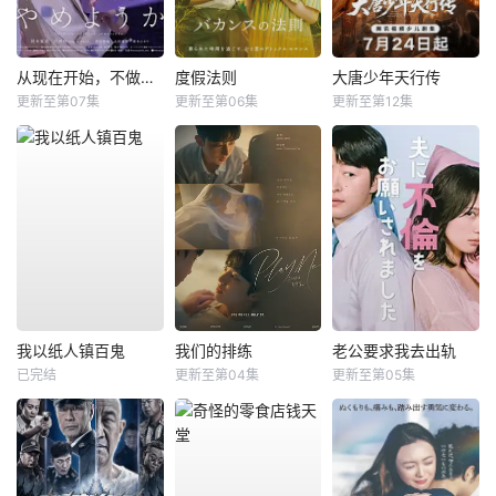
从现在开始，不做朋友了吧。
度假法则
大唐少年天行传
更新至第07集
更新至第06集
更新至第12集
我以纸人镇百鬼
我们的排练
老公要求我去出轨
已完结
更新至第04集
更新至第05集