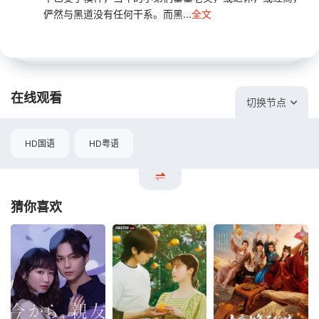
俨然与黑道没有任何干系。而黑...
全文
在线观看
切换节点
HD国语
HD粤语
猜你喜欢