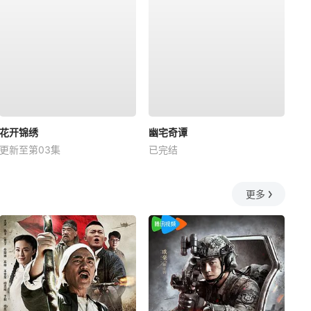
花开锦绣
幽宅奇谭
更新至第03集
已完结
更多