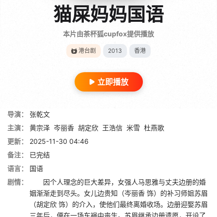
猫屎妈妈国语
本片由茶杯狐cupfox提供播放
港台剧
2013
香港
立即播放
导演：
张乾文
主演：
黄宗泽
岑丽香
胡定欣
王浩信
米雪
杜燕歌
更新：
2025-11-30 04:46
备注：
已完结
语言：
国语
剧情：
因个人理念的巨大差异，女强人马思雅与丈夫边册的婚
姻渐渐走到尽头。女儿边贵知（岑丽香 饰）的补习师姐苏眉
（胡定欣 饰）的介入，使他们最终离婚收场。边册迎娶苏眉
三年后，便在一场车祸中丧生。苏眉继承边册遗愿，开设了