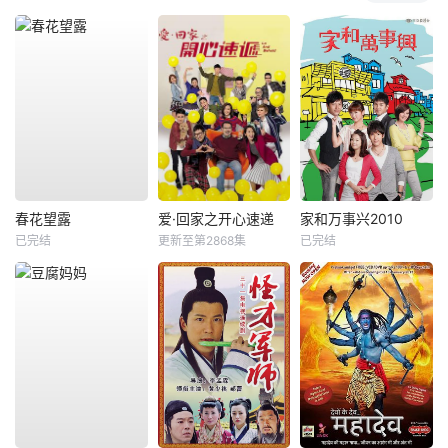
春花望露
爱·回家之开心速递
家和万事兴2010
已完结
更新至第2868集
已完结