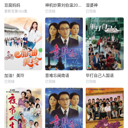
豆腐妈妈
神机妙算刘伯温2006
湿婆神
更新至第163集
已完结
已完结
加油！美玲
意难忘闽南语
毕打自己人国语
已完结
已完结
已完结