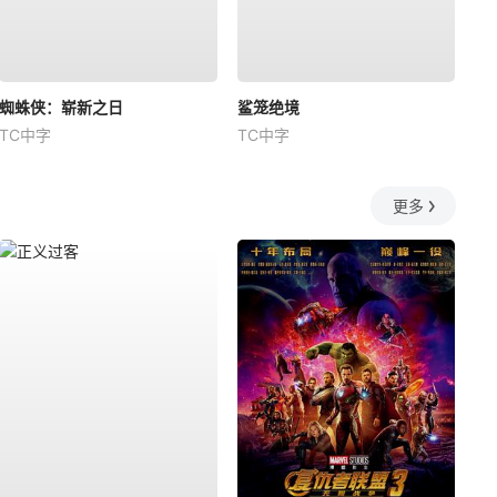
蜘蛛侠：崭新之日
鲨笼绝境
TC中字
TC中字
更多