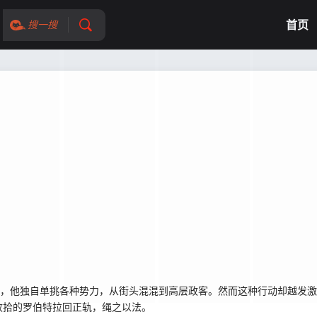
首页
搜一搜
，他独自单挑各种势力，从街头混混到高层政客。然而这种行动却越发激
收拾的罗伯特拉回正轨，绳之以法。