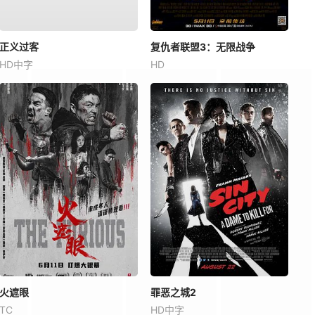
正义过客
复仇者联盟3：无限战争
HD中字
HD
火遮眼
罪恶之城2
TC
HD中字