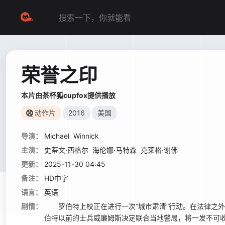
荣誉之印
本片由茶杯狐cupfox提供播放
动作片
2016
美国
导演：
Michael
Winnick
主演：
史蒂文·西格尔
海伦娜·马特森
克莱格·谢佛
更新：
2025-11-30 04:45
备注：
HD中字
语言：
英语
剧情：
罗伯特上校正在进行一次“城市肃清”行动。在法律之外
伯特以前的士兵威廉姆斯决定联合当地警局，将一发不可