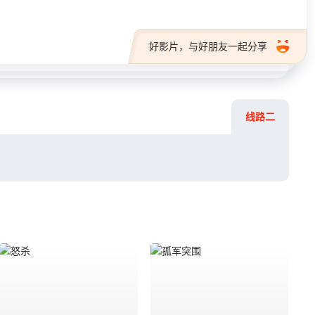
好影片，与好朋友一起分享
线路二