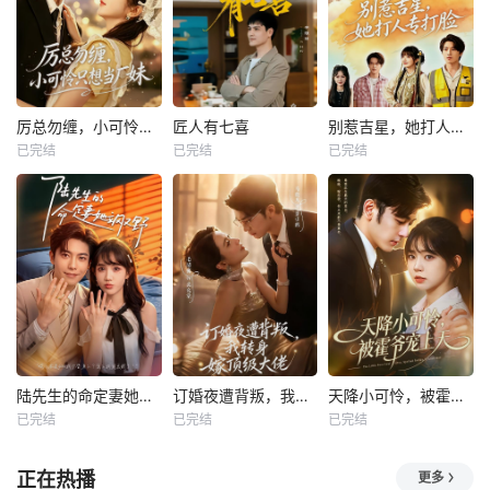
厉总勿缠，小可怜只想当厂妹
匠人有七喜
别惹吉星，她打人专打脸
已完结
已完结
已完结
陆先生的命定妻她飒又野
订婚夜遭背叛，我转身嫁顶级大佬
天降小可怜，被霍爷宠上天
已完结
已完结
已完结
正在热播
更多