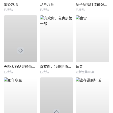
墨染宫墙
龙吟八荒
多子多福打造最强修仙家族
已完结
已完结
已完结
天降太奶奶是修仙老祖
喜欢你，我也是第一部
盲盒
已完结
已完结
更新至第10集