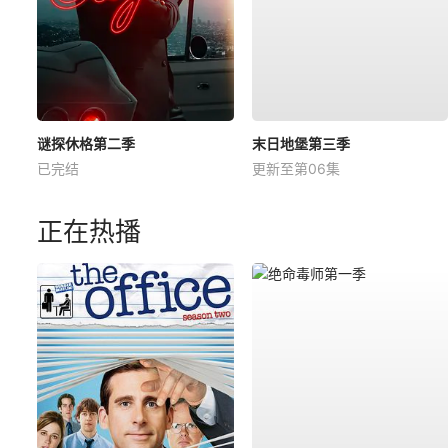
谜探休格第二季
末日地堡第三季
已完结
更新至第06集
正在热播