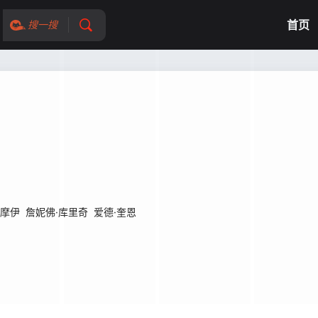
首页
搜一搜
·摩伊
詹妮佛·库里奇
爱德·奎恩