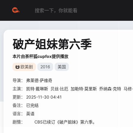
破产姐妹第六季
本片由茶杯狐cupfox提供播放
欧美剧
2016
美国
导演：
弗莱德·萨维奇
主演：
凯特·戴琳斯
贝丝·比厄
加勒特·莫里斯
乔纳森·克特
马修
更新：
2025-11-30 04:41
备注：
已完结
语言：
英语
剧情：
CBS已续订《破产姐妹》第六季。