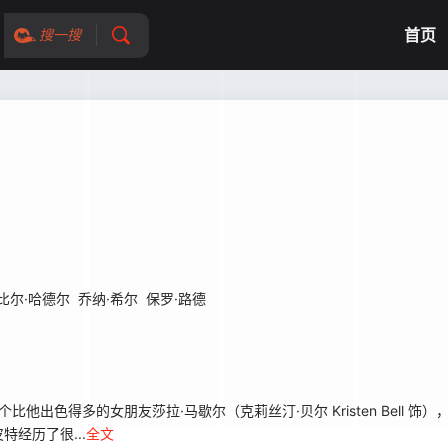
首页
搜一搜
比尔·哈德尔
乔纳·希尔
保罗·路德
个比他出色得多的女朋友莎拉·马歇尔（克莉丝汀·贝尔 Kristen Bell 
经历了很...
全文