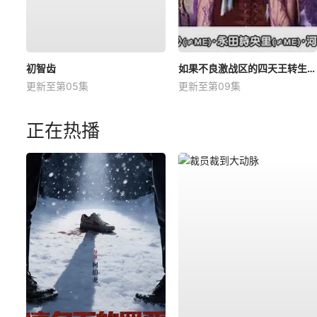
初智齿
如果不良激战区的四天王转生成了偶像团体？
更新至第05集
更新至第09集
正在热播