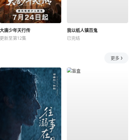
大唐少年天行传
我以纸人镇百鬼
更新至第12集
已完结
更多