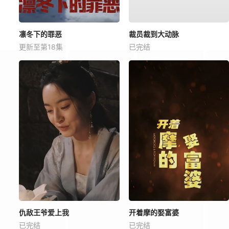
凛冬下的罪恶
裁员裁到大动脉
更新至第18集
已完结
仇敌王爷爱上我
开着摩的娶富婆
已完结
已完结