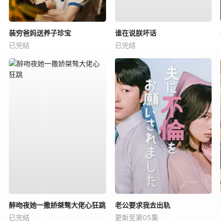
装穷爸妈送养子珍宝
谁在说朕坏话
已完结
已完结
醉吻夜她一撒娇桀骜大佬心狂跳
老公要求我去出轨
已完结
更新至第05集