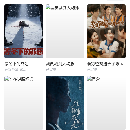
凛冬下的罪恶
裁员裁到大动脉
装穷爸妈送养子珍宝
更新至第18集
已完结
已完结