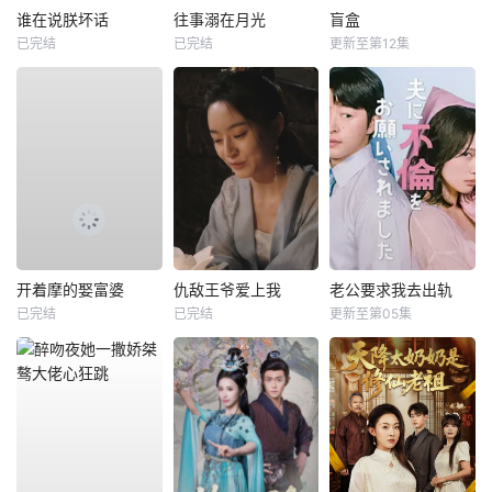
谁在说朕坏话
往事溺在月光
盲盒
已完结
已完结
更新至第12集
开着摩的娶富婆
仇敌王爷爱上我
老公要求我去出轨
已完结
已完结
更新至第05集