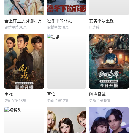
吾凰在上之凤御四方
凛冬下的罪恶
其实不是重逢
更新至第06集
更新至第18集
已完结
南戏
盲盒
幽宅奇谭
更新至第13集
更新至第12集
更新至第15集