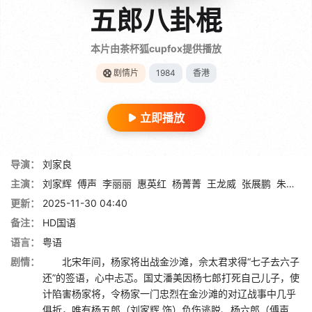
五郎八卦棍
本片由茶杯狐cupfox提供播放
剧情片
1984
香港
立即播放
导演：
刘家良
主演：
刘家辉
傅声
李丽丽
惠英红
杨菁菁
王龙威
张展鹏
朱铁和
更新：
2025-11-30 04:40
备注：
HD国语
语言：
粤语
剧情：
北宋年间，杨家将出战金沙滩，佘太君求得“七子去六子
还”的签语，心中忐忑。国丈潘美因杨七郎打死自己儿子，使
计陷害杨家将，令杨家一门忠烈在金沙滩的对辽战事中几乎
俱折，唯有杨五郎（刘家辉 饰）负伤逃脱、杨六郎（傅声