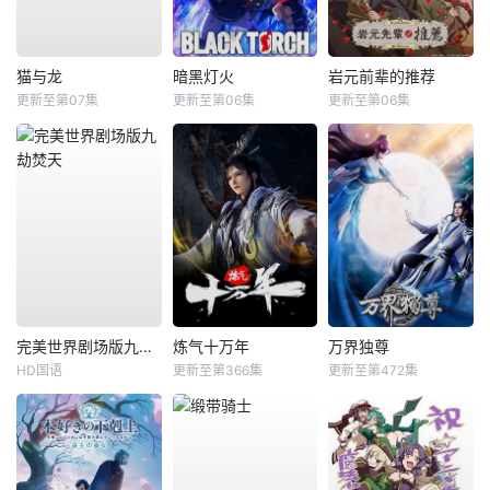
猫与龙
暗黑灯火
岩元前辈的推荐
更新至第07集
更新至第06集
更新至第06集
完美世界剧场版九劫焚天
炼气十万年
万界独尊
HD国语
更新至第366集
更新至第472集