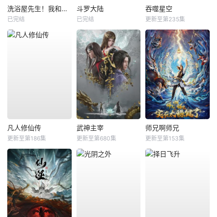
洗浴屋先生！我和那家伙在女浴池！？
斗罗大陆
吞噬星空
已完结
已完结
更新至第235集
凡人修仙传
武神主宰
师兄啊师兄
更新至第186集
更新至第680集
更新至第153集