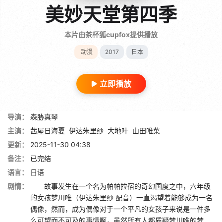
美妙天堂第四季
本片由茶杯狐cupfox提供播放
动漫
2017
日本
立即播放
导演：
森胁真琴
主演：
茜屋日海夏
伊达朱里纱
大地叶
山田唯菜
更新：
2025-11-30 04:38
备注：
已完结
语言：
日语
剧情：
故事发生在一个名为帕帕拉宿的奇幻国度之中，六年级
的女孩梦川唯（伊达朱里纱 配音）一直渴望着能够成为一名
偶像，然而，成为偶像对于一个平凡的女孩子来说是一件多
么可望而不可及的事情啊，虽然所有人都质疑梦川唯的梦