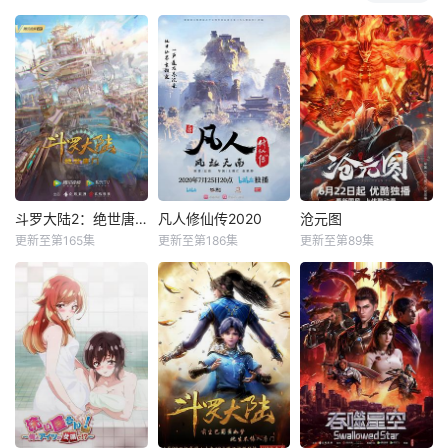
斗罗大陆2：绝世唐门
凡人修仙传2020
沧元图
更新至第165集
更新至第186集
更新至第89集