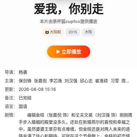
爱我，你别走
本片由茶杯狐cupfox提供播放
大陆剧
2015
大陆
立即播放
导演：
杨袭
主演：
保剑锋
张嘉倪
李芯逸
刘汉强
邱心志
崔准硕
习雪
周扬
高
更新：
2026-08-08 15:16
备注：
已完结
语言：
国语
剧情：
编辑金桔（张嘉倪 饰）和丈夫文昊（刘汉强 饰）刚刚携
手步入婚姻的殿堂没多久，还处在新婚燕尔的喜悦和幸福之
中，虽然婆婆王翠芬有点难缠，但金桔还是对两人未来的道
路充满了信心和期待。可就在这个节骨眼上，金桔的初恋情