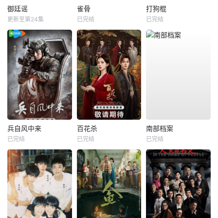
御廷谣
雀骨
打狗棍
更新至第24集
已完结
已完结
兵自风中来
百花杀
南部档案
已完结
已完结
已完结