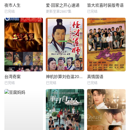
夜市人生
爱·回家之开心速递
皆大欢喜时装版粤语
已完结
更新至第2867集
已完结
台湾奇案
神机妙算刘伯温2006
真情国语
已完结
已完结
已完结