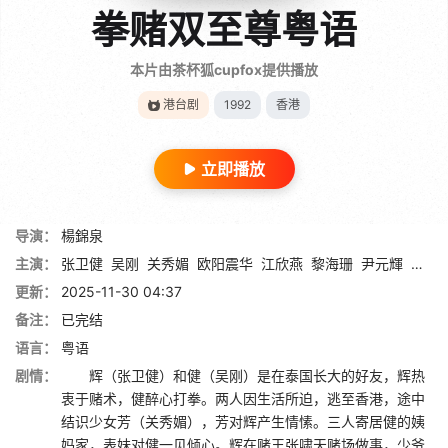
拳赌双至尊粤语
本片由茶杯狐cupfox提供播放
港台剧
1992
香港
立即播放
导演：
楊錦泉
主演：
张卫健
吴刚
关秀媚
欧阳震华
江欣燕
黎海珊
尹元輝
温双
更新：
2025-11-30 04:37
备注：
已完结
语言：
粤语
剧情：
辉（张卫健）和健（吴刚）是在泰国长大的好友，辉热
衷于赌术，健醉心打拳。两人因生活所迫，逃至香港，途中
结识少女芳（关秀媚），芳对辉产生情愫。三人寄居健的姨
妈家，表妹对健一见倾心。辉在赌王张啸天赌场做事，少爷