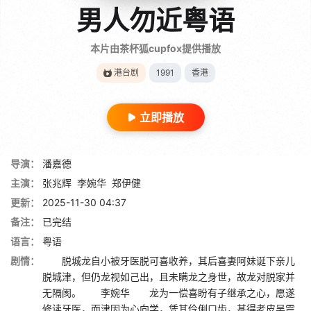
男人勿近粤语
本片由茶杯狐cupfox提供播放
港台剧
1991
香港
立即播放
导演：
潘嘉德
主演：
张兆辉
李婉华
郑伊健
更新：
2025-11-30 04:37
备注：
已完结
语言：
粤语
剧情：
脱城龙自小被牙医脱可喜收养，其后喜妻阿妹诞下亲儿
脱城津，但仍龙视如己出，且未瞒龙之身世，故龙对脱家并
无隔阂。 李婉华 龙为一偿喜盼有子继承之心，愿遂
修读牙医，而津因为心向学，凭其伶俐口齿，甚得老皮吴震