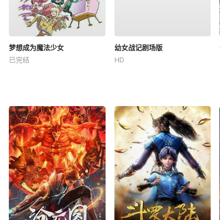
梦想成为魔法少女
幼女战记剧场版
已完结
HD