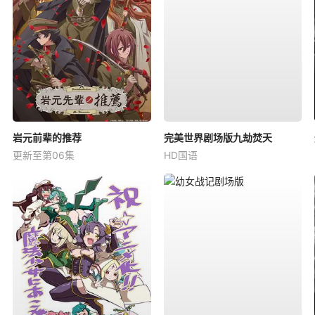
岩元前辈的推荐
完美世界剧场版九劫焚天
更新至第06集
HD国语