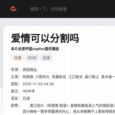
爱情可以分割吗
本片由茶杯狐cupfox提供播放
动漫
2020
日本
导演：
高田昌弘
主演：
阿部敦
川原庆久
佐藤拓也
江口拓也
森川智之
真木骏
更新：
2025-11-30 04:36
备注：
HD中字
语言：
日语
剧情：
国江田计（阿部敦 配音）是拥有着极高人气的国民级主
田计拥有一颗非常腹黑的内心，他从来都瞧不上那些拜倒在