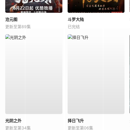
沧元图
斗罗大陆
更新至第89集
已完结
光阴之外
择日飞升
更新至第34集
更新至第06集