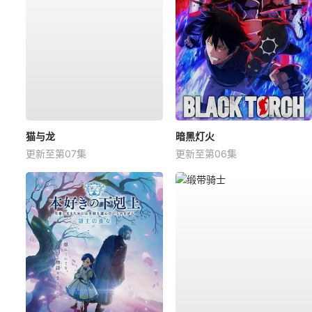
猫与龙
暗黑灯火
更新至第07集
更新至第06集