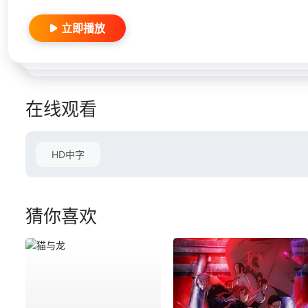
立即播放
在线观看
HD中字
猜你喜欢