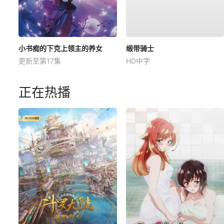
小书痴的下克上领主的养女
缎带骑士
更新至第17集
HD中字
正在热播