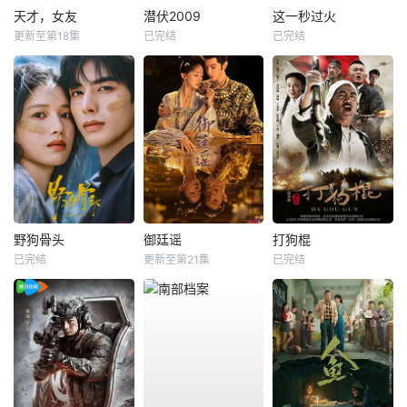
天才，女友
潜伏2009
这一秒过火
更新至第18集
已完结
已完结
野狗骨头
御廷谣
打狗棍
已完结
更新至第21集
已完结