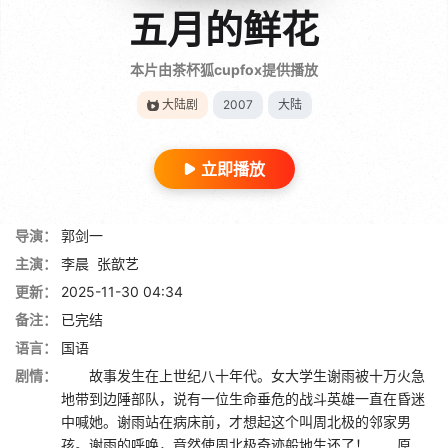
五月的鲜花
本片由茶杯狐cupfox提供播放
大陆剧
2007
大陆
立即播放
导演：
郭剑一
主演：
李晨
张歆艺
更新：
2025-11-30 04:34
备注：
已完结
语言：
国语
剧情：
故事发生在上世纪八十年代。女大学生谢雨被十万火急
地带到边陲部队，说有一位生命垂危的战斗英雄一直在昏迷
中喊她。谢雨站在病床前，才想起这个叫周北极的邻家男
孩。谢雨的呼唤，竟然使周北极奇迹般地生还了！ 原