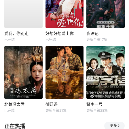
爱我，你别走
好想好想爱上你
夜语记
已完结
已完结
更新至第17集
北魏冯太后
御廷谣
警字一号
已完结
更新至第21集
更新至第28集
正在热播
更多