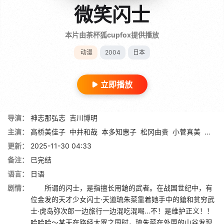
微笑闪士
本片由茶杯狐cupfox提供播放
动漫
2004
日本
立即播放
导演：
神志那弘志
吉川博明
主演：
高桥美佳子
中井和哉
本多知惠子
松冈由贵
小菅真美
中田
更新：
2025-11-30 04:33
备注：
已完结
语言：
日语
剧情：
所谓的闪士，是指擅长用鎗的武者。在战国世纪中，有
位金发的天才少女闪士·天道琉朱菜靠着她手中的鎗和贫穷武
士·虎岛弥次郎一边旅行一边混吃混喝…不！是维护正义！！
哈哈哈～某天在路经太罗之国时，琉朱菜在外围的山谷发现