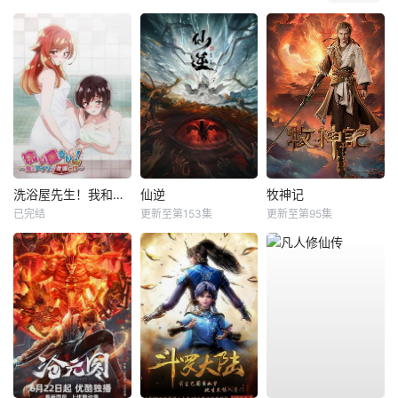
洗浴屋先生！我和那家伙在女浴池！？
仙逆
牧神记
已完结
更新至第153集
更新至第95集