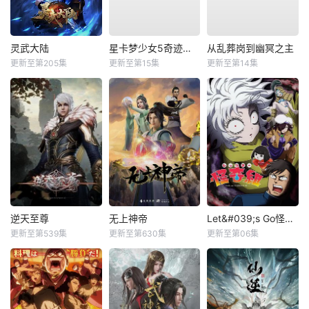
灵武大陆
星卡梦少女5奇迹绽放
从乱葬岗到幽冥之主
更新至第205集
更新至第15集
更新至第14集
逆天至尊
无上神帝
Let&#039;s Go怪奇组
更新至第539集
更新至第630集
更新至第06集