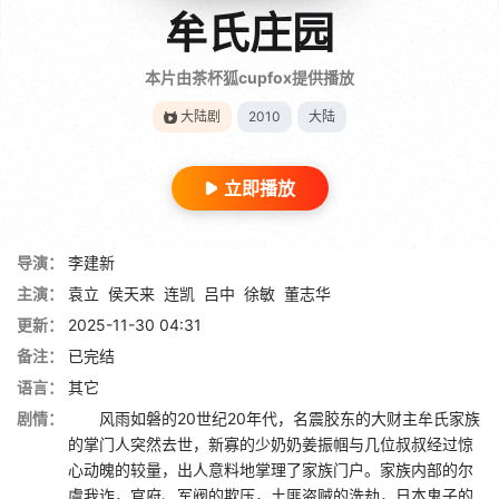
牟氏庄园
本片由茶杯狐cupfox提供播放
大陆剧
2010
大陆
立即播放
导演：
李建新
主演：
袁立
侯天来
连凯
吕中
徐敏
董志华
更新：
2025-11-30 04:31
备注：
已完结
语言：
其它
剧情：
风雨如磐的20世纪20年代，名震胶东的大财主牟氏家族
的掌门人突然去世，新寡的少奶奶姜振帼与几位叔叔经过惊
心动魄的较量，出人意料地掌理了家族门户。家族内部的尔
虞我诈，官府、军阀的欺压，土匪盗贼的洗劫，日本鬼子的