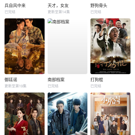
兵自风中来
天才，女友
野狗骨头
已完结
更新至第14集
已完结
御廷谣
南部档案
打狗棍
更新至第19集
已完结
已完结