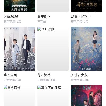
人鱼2026
黄皮树下
马背上的银行
更新至第13集
已完结
更新至第12集
第五立面
花开锦绣
天才，女友
更新至第29集
更新至第04集
更新至第20集