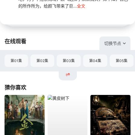
的所作所为，给颜飞带来了巨...
全文
在线观看
切换节点
第01集
第02集
第03集
第04集
第05集
猜你喜欢