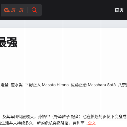
首页
搜一搜
最强
尾隆圣
速水奖
平野正人 Masato Hirano
佐藤正治 Masaharu Satô
八奈
及其军团彻底覆灭，孙悟空（野泽雅子 配音）也在愤怒的驱使下变身成
生活并未持续多久，新的危机突然降临。弗利萨...
全文