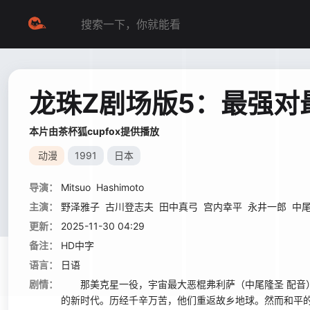
龙珠Z剧场版5：最强对
本片由茶杯狐cupfox提供播放
动漫
1991
日本
导演：
Mitsuo
Hashimoto
主演：
野泽雅子
古川登志夫
田中真弓
宫内幸平
永井一郎
中
更新：
2025-11-30 04:29
备注：
HD中字
语言：
日语
剧情：
那美克星一役，宇宙最大恶棍弗利萨（中尾隆圣 配音）
的新时代。历经千辛万苦，他们重返故乡地球。然而和平的