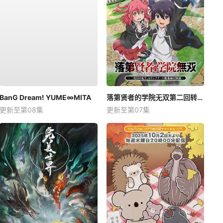
BanG Dream! YUME∞MITA
落第贤者的学院无双第二回转生，S等级作弊魔术师冒险记
更新至第08集
更新至第07集