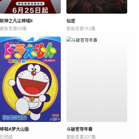
斩神之凡尘神域Ⅱ
仙逆
更新至第09集
更新至第152集
哆啦A梦大山版
斗破苍穹年番
已完结
更新至第207集