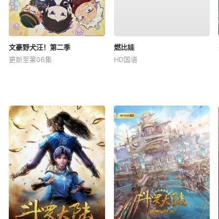
文豪野犬汪！第二季
燃比娃
更新至第06集
HD国语