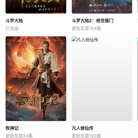
斗罗大陆
斗罗大陆2：绝世唐门
已完结
更新至第164集
牧神记
凡人修仙传
更新至第94集
更新至第185集