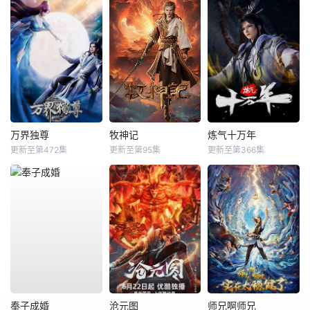
万界独尊
牧神记
炼气十万年
更新至第472集
更新至第95集
更新至第366集
奉子成婚
沧元图
师兄啊师兄