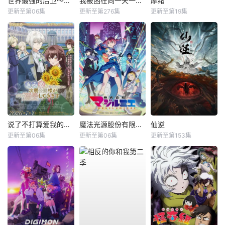
世界最强的后卫～迷宫国的新人探索者～
我被困在同一天一千年动态漫
摩绪
更新至第06集
更新至第276集
更新至第19集
说了不打算爱我的公爵继承人，不知为何对我宠爱有加
魔法光源股份有限公司第二季
仙逆
更新至第06集
更新至第06集
更新至第153集