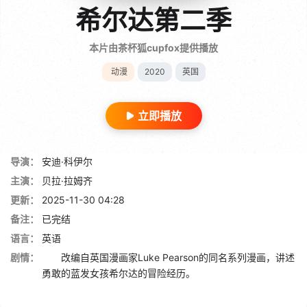
希尔达第二季
本片由茶杯狐cupfox提供播放
动漫
2020
英国
立即播放
导演：
安迪·科伊尔
主演：
贝拉·拉姆齐
更新：
2025-11-30 04:28
备注：
已完结
语言：
英语
剧情：
改编自英国漫画家Luke Pearson的同名系列漫画，讲述
勇敢的蓝发女孩希尔达的冒险经历。