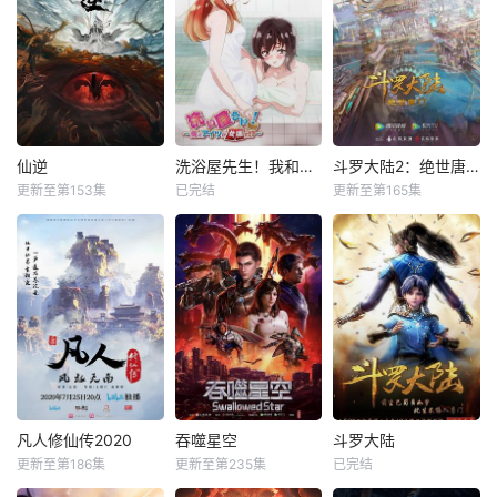
仙逆
洗浴屋先生！我和那家伙在女浴池！？
斗罗大陆2：绝世唐门
更新至第153集
已完结
更新至第165集
凡人修仙传2020
吞噬星空
斗罗大陆
更新至第186集
更新至第235集
已完结