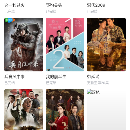
这一秒过火
野狗骨头
潜伏2009
已完结
已完结
已完结
兵自风中来
我的前半生
御廷谣
已完结
已完结
更新至第20集