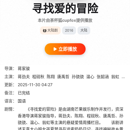
寻找爱的冒险
本片由茶杯狐cupfox提供播放
大陆剧
2016
大陆
立即播放
导演：
蒋家骏
主演：
蒋劲夫
程砚秋
陈翔
唐禹哲
孙骁骁
温心
张韶涵
翁虹
傅天
更新：
2025-11-30 04:27
备注：
已完结
语言：
国语
剧情：
《寻找爱的冒险》是由湖南芒果娱乐制作并发行，资深
香港导演蒋家骏指导，蒋劲夫、陈翔、程砚秋、唐禹哲、孙
骁骁、温心、翁虹等主演的悬疑爱情周播栏目。 该剧讲
述天真大小姐女孩夏梦寻在追索奶奶日记，寻找神秘故乡黄