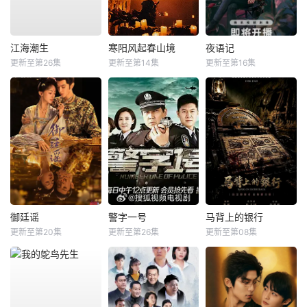
江海潮生
寒阳风起春山境
夜语记
更新至第26集
更新至第14集
更新至第16集
御廷谣
警字一号
马背上的银行
更新至第20集
更新至第26集
更新至第08集