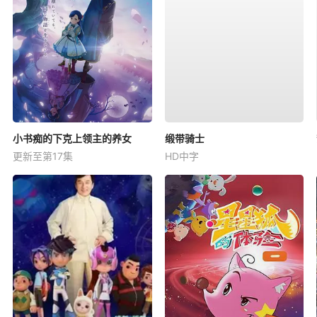
小书痴的下克上领主的养女
缎带骑士
更新至第17集
HD中字