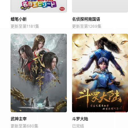
蜡笔小新
名侦探柯南国语
更新至第1181集
更新至第1269集
武神主宰
斗罗大陆
更新至第680集
已完结