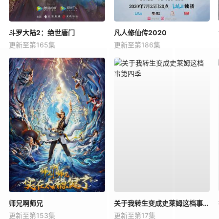
斗罗大陆2：绝世唐门
凡人修仙传2020
更新至第165集
更新至第186集
师兄啊师兄
关于我转生变成史莱姆这档事第四季
更新至第153集
更新至第17集