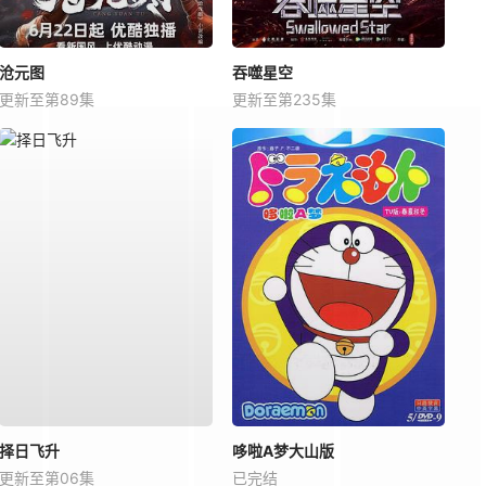
沧元图
吞噬星空
更新至第89集
更新至第235集
择日飞升
哆啦A梦大山版
更新至第06集
已完结