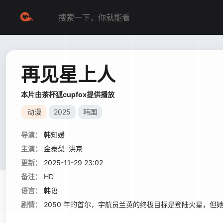
再见星上人
本片由茶杯狐cupfox提供播放
动漫
2025
韩国
导演：
韩知媛
主演：
金泰梨
洪京
更新：
2025-11-29 23:02
备注：
HD
语言：
韩语
剧情：
2050 年的首尔，宇航员兰英的终极目标是登陆火星，但