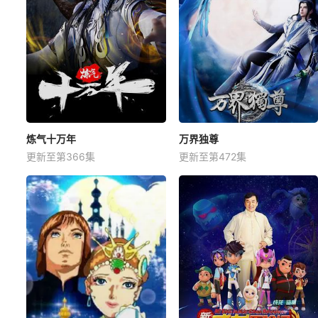
炼气十万年
万界独尊
更新至第366集
更新至第472集