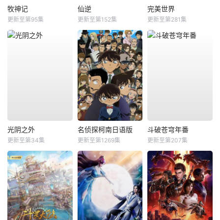
牧神记
仙逆
完美世界
更新至第95集
更新至第152集
更新至第281集
光阴之外
名侦探柯南日语版
斗破苍穹年番
更新至第34集
更新至第1269集
更新至第207集