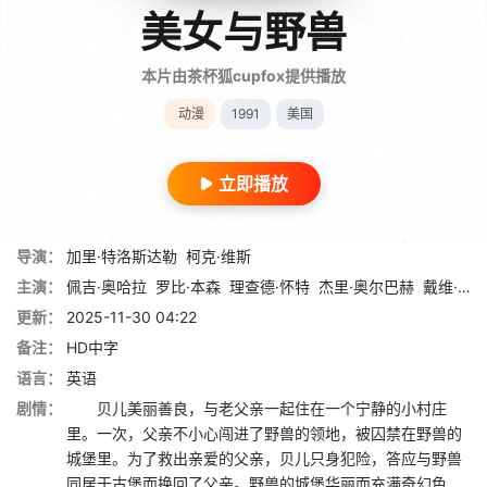
美女与野兽
本片由茶杯狐cupfox提供播放
动漫
1991
美国
立即播放
导演：
加里·特洛斯达勒
柯克·维斯
主演：
佩吉·奥哈拉
罗比·本森
理查德·怀特
杰里·奥尔巴赫
戴维·奥格登·施蒂尔斯
更新：
2025-11-30 04:22
备注：
HD中字
语言：
英语
剧情：
贝儿美丽善良，与老父亲一起住在一个宁静的小村庄
里。一次，父亲不小心闯进了野兽的领地，被囚禁在野兽的
城堡里。为了救出亲爱的父亲，贝儿只身犯险，答应与野兽
同居于古堡而换回了父亲。野兽的城堡华丽而充满奇幻色