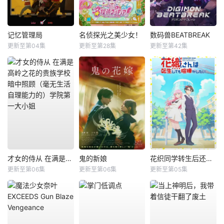
记忆管理局
名侦探光之美少女！
数码兽BEATBREAK
更新至第04集
更新至第28集
更新至第42集
才女的侍从 在满是高岭之花的贵族学校暗中照顾（毫无生活自理能力的）学院第一大小姐
鬼的新娘
花织同学转生后还是想干架
更新至第06集
更新至第06集
更新至第05集