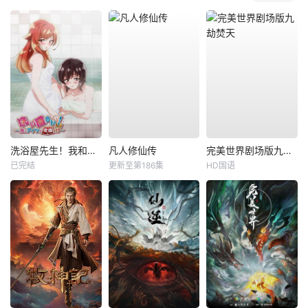
洗浴屋先生！我和那家伙在女浴池！？
凡人修仙传
完美世界剧场版九劫焚天
已完结
更新至第186集
HD国语