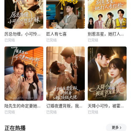
厉总勿缠，小可怜只想当厂妹
匠人有七喜
别惹吉星，她打人专打脸
已完结
已完结
已完结
陆先生的命定妻她飒又野
订婚夜遭背叛，我转身嫁顶级大佬
天降小可怜，被霍爷宠上天
已完结
已完结
已完结
正在热播
更多