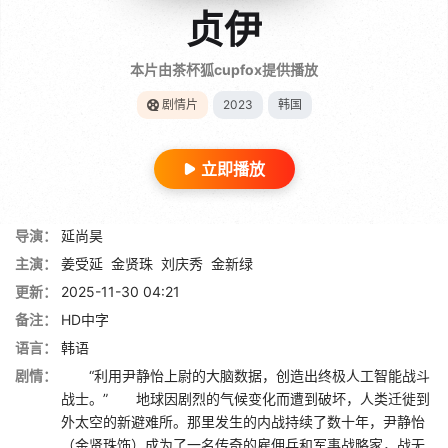
贞伊
本片由茶杯狐cupfox提供播放
剧情片
2023
韩国
立即播放
导演：
延尚昊
主演：
姜受延
金贤珠
刘庆秀
金新绿
更新：
2025-11-30 04:21
备注：
HD中字
语言：
韩语
剧情：
“利用尹静怡上尉的大脑数据，创造出终极人工智能战斗
战士。” 地球因剧烈的气候变化而遭到破坏，人类迁徙到
外太空的新避难所。那里发生的内战持续了数十年，尹静怡
（金贤珠饰）成为了一名传奇的雇佣兵和军事战略家，战无