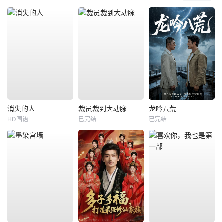
消失的人
裁员裁到大动脉
龙吟八荒
HD国语
已完结
已完结