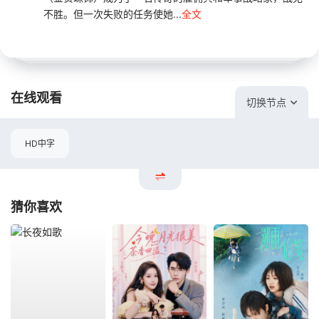
不胜。但一次失败的任务使她...
全文
在线观看
切换节点
HD中字
猜你喜欢