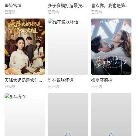
墨染宫墙
多子多福打造最强修仙家族
喜欢你，我也是第一部
已完结
已完结
已完结
天降太奶奶是修仙老祖
谁在说朕坏话
盛夏芬德拉
已完结
已完结
已完结