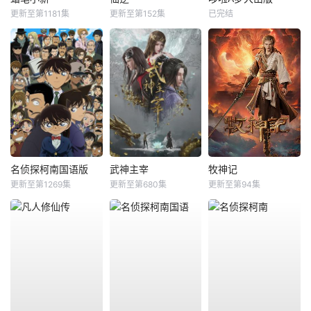
更新至第1181集
更新至第152集
已完结
名侦探柯南国语版
武神主宰
牧神记
更新至第1269集
更新至第680集
更新至第94集