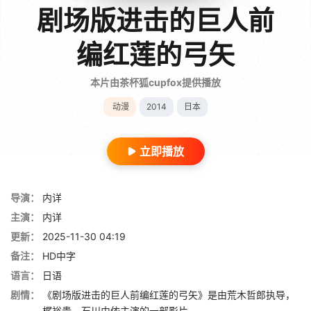
剧场版进击的巨人前
编红莲的弓矢
本片由茶杯狐cupfox提供播放
动漫
2014
日本
立即播放
导演：
内详
主演：
内详
更新：
2025-11-30 04:19
备注：
HD中字
语言：
日语
剧情：
《剧场版进击的巨人前编红莲的弓矢》是由荒木哲郎执导，
梶裕贵、石川由依主演的一部影片。