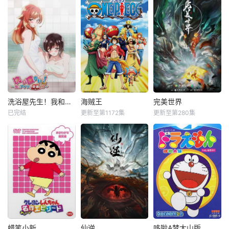
洗浴屋先生！我和那家伙在女浴池！？
海贼王
完美世界
已完结
更新至第1172集
更新至第280集
蜡笔小新
仙逆
哆啦A梦大山版