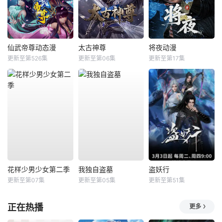
仙武帝尊动态漫
太古神尊
将夜动漫
更新至第526集
更新至第06集
更新至第17集
花样少男少女第二季
我独自盗墓
盗妖行
更新至第07集
更新至第05集
更新至第51集
正在热播
更多