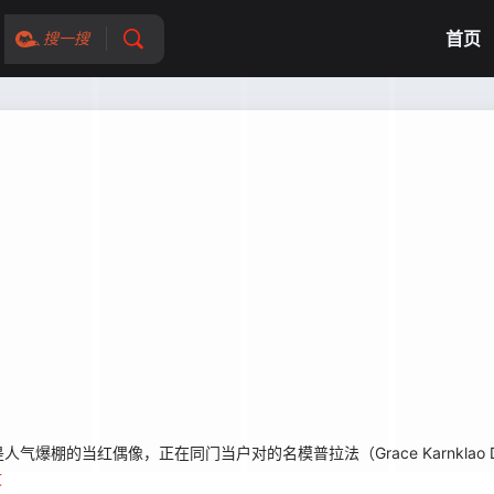
首页
搜一搜
是人气爆棚的当红偶像，正在同门当户对的名模普拉法（Grace Karnklao Du
文