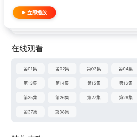
立即播放
在线观看
第01集
第02集
第03集
第04集
第13集
第14集
第15集
第16集
第25集
第26集
第27集
第28集
第37集
第38集