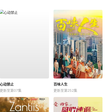
心动禁止
百味人生
更新至第07集
更新至第252集