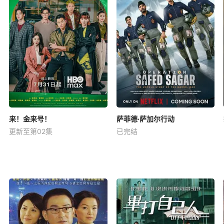
来！金来号！
萨菲德·萨加尔行动
更新至第02集
已完结