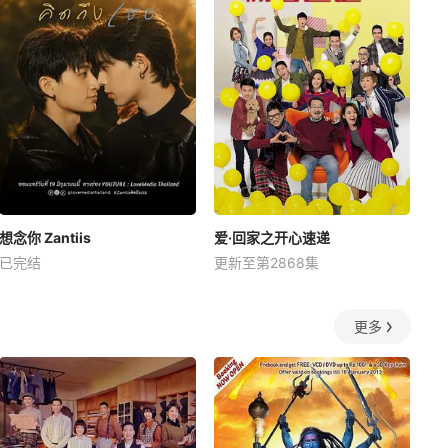
想念你 Zantiis
爱·回家之开心速递
已完结
更新至第2868集
更多