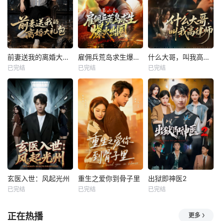
前妻送我的离婚大礼包
雇佣兵荒岛求生爆火出圈第二季
什么大哥，叫我高律师
已完结
已完结
已完结
玄医入世：风起光州
重生之爱你到骨子里
出狱即神医2
已完结
已完结
已完结
正在热播
更多