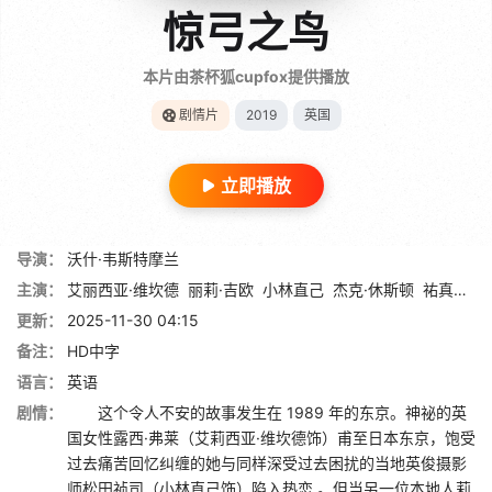
惊弓之鸟
本片由茶杯狐cupfox提供播放
剧情片
2019
英国
立即播放
导演：
沃什·韦斯特摩兰
主演：
艾丽西亚·维坎德
丽莉·吉欧
小林直己
杰克·休斯顿
祐真琦琦
更新：
2025-11-30 04:15
备注：
HD中字
语言：
英语
剧情：
这个令人不安的故事发生在 1989 年的东京。神祕的英
国女性露西·弗莱（艾莉西亚·维坎德饰）甫至日本东京，饱受
过去痛苦回忆纠缠的她与同样深受过去困扰的当地英俊摄影
师松田祯司（小林直己饰）陷入热恋 。但当另一位本地人莉