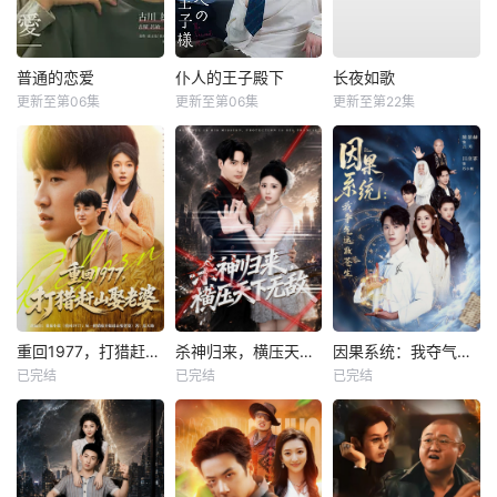
普通的恋爱
仆人的王子殿下
长夜如歌
更新至第06集
更新至第06集
更新至第22集
重回1977，打猎赶山娶老婆
杀神归来，横压天下无敌
因果系统：我夺气运救苍生
已完结
已完结
已完结