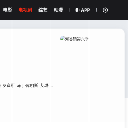
电影
电视剧
综艺
动漫
APP
安·罗宾斯
马丁·库明斯
艾琳·威斯布魯克
Kyra Leroux
卡西·科特
德鲁·