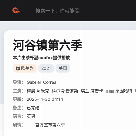
河谷镇第六季
本片由茶杯狐cupfox提供播放
欧美剧
2021
美国
导演：
Gabriel
Correa
主演：
梅晨·阿米克
科尔·斯普罗斯
琪兰·席普卡
丽丽·莱因哈特
更新：
2025-11-30 04:14
备注：
已完结
语言：
英语
剧情：
官方宣布第六季