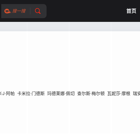
首页
搜一搜
K·J·阿帕
卡米拉·门德斯
玛德莱娜·佩切
查尔斯·梅尔顿
瓦妮莎·摩根
瑞