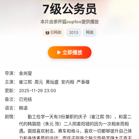
7级公务员
本片由茶杯狐cupfox提供播放
日韩剧
2013
韩国
立即播放
导演：
金尚燮
主演：
崔江熙
周元
黄灿盛
安内相
严泰雄
更新：
2025-11-29 23:00
备注：
已完结
语言：
韩语
剧情：
勤工俭学一天有3份兼职的庆子（崔江熙 饰），和富二
代的韩弼勋（朱元 饰）二人阴差阳错的因为一次相亲而相
遇。弼勋喜欢射击、赛车和格斗，喜欢一切都够提升自己体
力和身体素质的运动；而庆子则是个独立性极其强大正直无