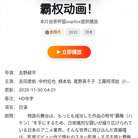
霸权动画！
本片由茶杯狐cupfox提供播放
剧情片
2022
日本
立即播放
导演：
吉野耕平
主演：
吉冈里帆
中村伦也
柄本佑
尾野真千子
工藤阿须加
小野花梨
更新：
2025-11-30 04:01
备注：
HD中字
语言：
日语
剧情：
物語の舞台は、もっとも成功した作品の称号“覇権（ハ
ケン）”を手にするため、日夜熾烈な闘いが繰り広げられて
いる日本のアニメ業界。そんな世界に飛び込んだ斎藤瞳
は、監督デビュー作で憧れのスター監督・王子千晴と覇権