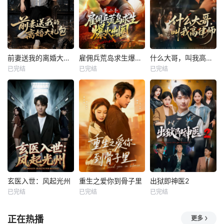
前妻送我的离婚大礼包
雇佣兵荒岛求生爆火出圈第二季
什么大哥，叫我高律师
已完结
已完结
已完结
玄医入世：风起光州
重生之爱你到骨子里
出狱即神医2
已完结
已完结
已完结
正在热播
更多