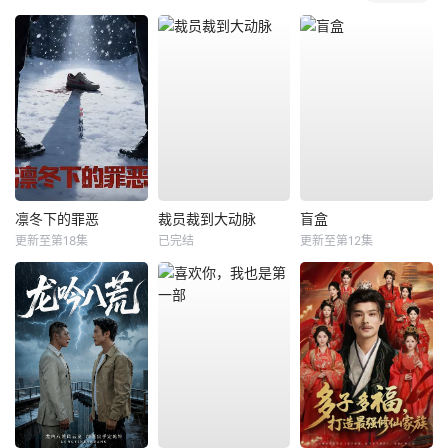
凛冬下的罪恶
裁员裁到大动脉
盲盒
更新至第18集
已完结
更新至第12集