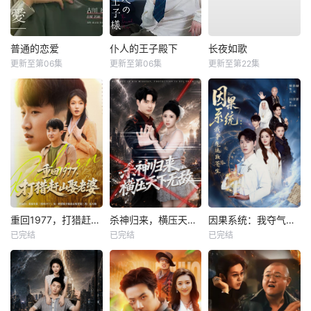
普通的恋爱
仆人的王子殿下
长夜如歌
更新至第06集
更新至第06集
更新至第22集
重回1977，打猎赶山娶老婆
杀神归来，横压天下无敌
因果系统：我夺气运救苍生
已完结
已完结
已完结