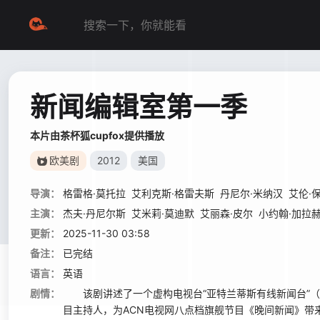
新闻编辑室第一季
本片由茶杯狐cupfox提供播放
欧美剧
2012
美国
导演：
格雷格·莫托拉
艾利克斯·格雷夫斯
丹尼尔·米纳汉
艾伦·
主演：
杰夫·丹尼尔斯
艾米莉·莫迪默
艾丽森·皮尔
小约翰·加拉
更新：
2025-11-30 03:58
备注：
已完结
语言：
英语
剧情：
该剧讲述了一个虚构电视台“亚特兰蒂斯有线新闻台”（简称：AC
目主持人，为ACN电视网八点档旗舰节目《晚间新闻》带来超