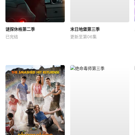
谜探休格第二季
末日地堡第三季
已完结
更新至第06集