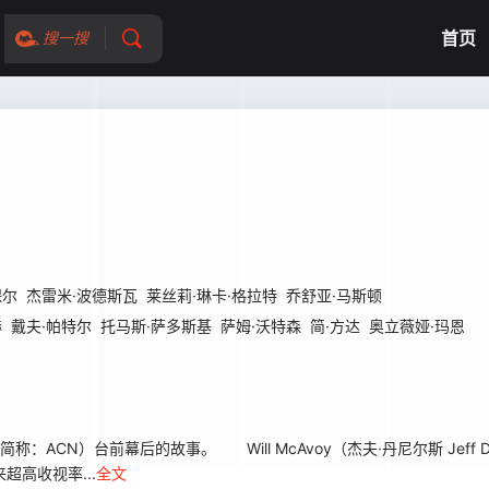
首页
搜一搜
保尔
杰雷米·波德斯瓦
莱丝莉·琳卡·格拉特
乔舒亚·马斯顿
赫
戴夫·帕特尔
托马斯·萨多斯基
萨姆·沃特森
简·方达
奥立薇娅·玛恩
N）台前幕后的故事。 Will McAvoy（杰夫·丹尼尔斯 Jeff Da
高收视率...
全文